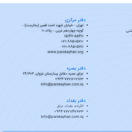
دفتر مرکزی
تهران – خیابان شهید احمد قصیر (بخارست) –
کوچه چهاردهم غربی – پلاك ۱۰
شتی
15147-55411
021-88505710
021-88505711
www.parskayhan.org
دفتر بصره
عراق، بصره، مقابل بیمارستان غزوان، ٢٤/٣٠٣
+
964-7721202173
Info@parskayhan.com.iq
دفتر بغداد
الکراده، بغداد، عراق
+
964-7721147833
Info@parskayhan.com.iq