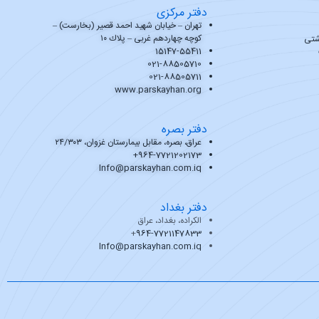
دفتر مرکزی
تهران – خیابان شهید احمد قصیر (بخارست) –
کوچه چهاردهم غربی – پلاك ۱۰
شتی
15147-55411
021-88505710
021-88505711
www.parskayhan.org
دفتر بصره
عراق، بصره، مقابل بیمارستان غزوان، ٢٤/٣٠٣
+
964-7721202173
Info@parskayhan.com.iq
دفتر بغداد
الکراده، بغداد، عراق
+
964-7721147833
Info@parskayhan.com.iq