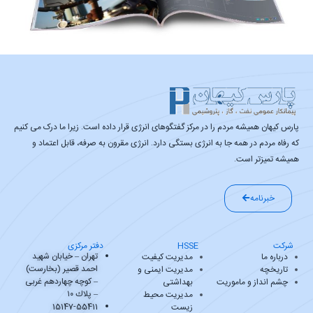
پارس کیهان همیشه مردم را در مرکز گفتگوهای انرژی قرار داده است. زیرا ما درک می کنیم
که رفاه مردم در همه جا به انرژی بستگی دارد. انرژی مقرون به صرفه، قابل اعتماد و
همیشه تمیزتر است.
خبرنامه
شرکت
HSSE
دفتر مرکزی
تهران – خیابان شهید
درباره ما
مدیریت کیفیت
احمد قصیر (بخارست)
تاریخچه
مدیریت ایمنی و
– کوچه چهاردهم غربی
چشم انداز و ماموریت
بهداشتی
– پلاك ۱۰
مدیریت محیط
15147-55411
زیست