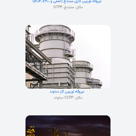
نیروگاه توربین گازی سنندج (اصلی و BOP، EPC)
مکان: سنندج، GTPP
نیروگاه توربین گاز دماوند
مکان: CCPP دماوند