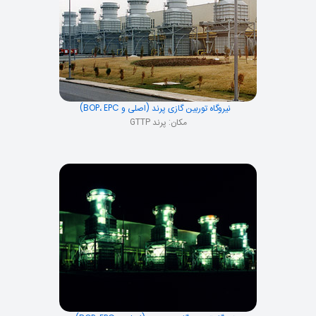
نیروگاه توربین گازی پرند (اصلی و BOP، EPC)
مکان: پرند GTTP