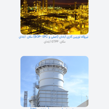
نیروگاه توربین گازی آبادان (اصلی و BOP- EPC) مکان: آبادان
مکان: GTPP آبادان