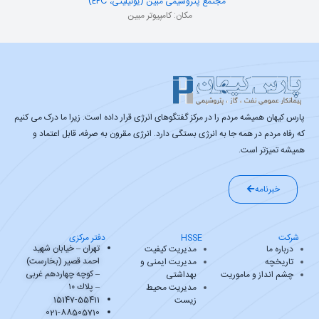
مجتمع پتروشیمی مبین (یوتیلیتی، EPC)
مکان: کامپیوتر مبین
پارس کیهان همیشه مردم را در مرکز گفتگوهای انرژی قرار داده است. زیرا ما درک می کنیم
که رفاه مردم در همه جا به انرژی بستگی دارد. انرژی مقرون به صرفه، قابل اعتماد و
همیشه تمیزتر است.
خبرنامه
شرکت
HSSE
دفتر مرکزی
تهران – خیابان شهید
درباره ما
مدیریت کیفیت
احمد قصیر (بخارست)
تاریخچه
مدیریت ایمنی و
– کوچه چهاردهم غربی
چشم انداز و ماموریت
بهداشتی
– پلاك ۱۰
مدیریت محیط
15147-55411
زیست
021-88505710