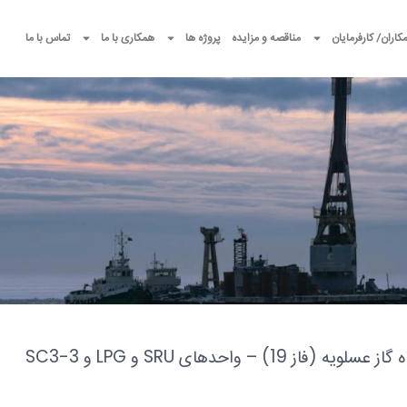
کاران/ کارفرمایان
مناقصه و مزایده
پروژه ها
همکاری با ما
تماس با ما
واحدهای SRU و LPG و SC3-3