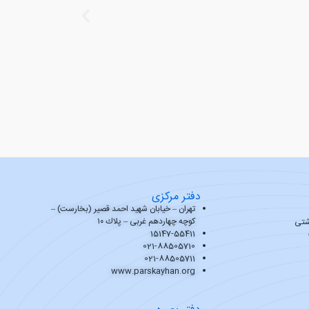
دفتر مرکزی
تهران – خیابان شهید احمد قصیر (بخارست) –
کوچه چهاردهم غربی – پلاك ۱۰
شتی
15147-55411
021-88505710
021-88505711
www.parskayhan.org