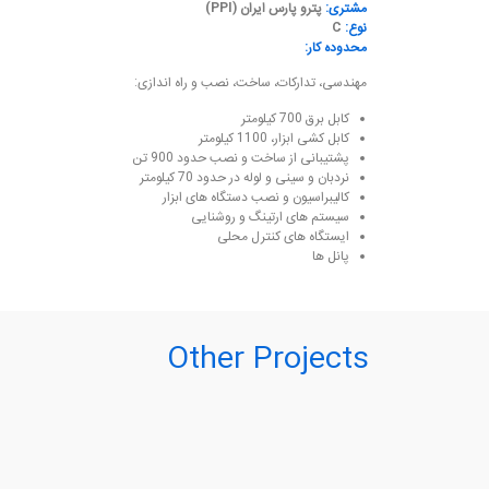
مشتری:
پترو پارس ایران (PPI)
نوع:
C
محدوده کار:
مهندسی، تدارکات، ساخت، نصب و راه اندازی:
کابل برق 700 کیلومتر
کابل کشی ابزار، 1100 کیلومتر
پشتیبانی از ساخت و نصب حدود 900 تن
نردبان و سینی و لوله در حدود 70 کیلومتر
کالیبراسیون و نصب دستگاه های ابزار
سیستم های ارتینگ و روشنایی
ایستگاه های کنترل محلی
پانل ها
Other Projects